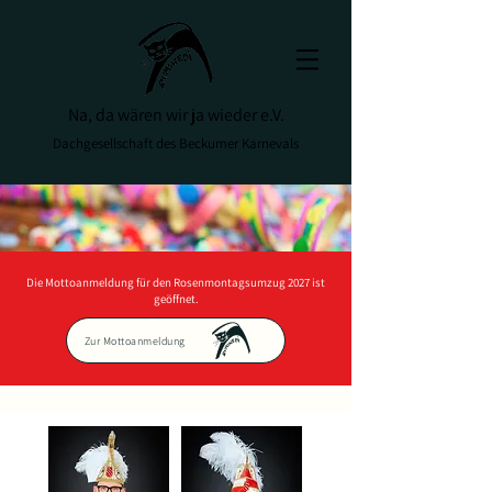
Na, da wären wir ja wieder e.V.
Dachgesellschaft des Beckumer Karnevals
Die Mottoanmeldung für den Rosenmontagsumzug 2027 ist
geöffnet.
Zur Mottoanmeldung