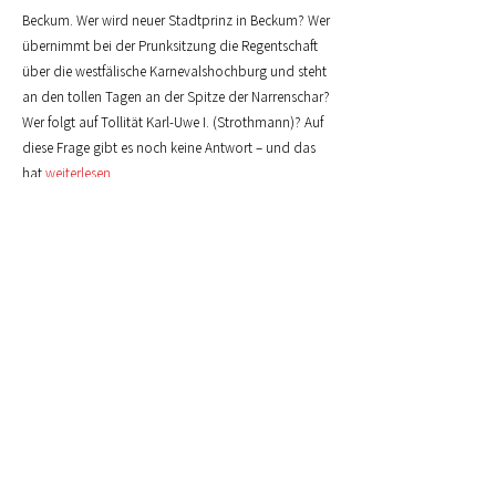
Beckum. Wer wird neuer Stadtprinz in Beckum? Wer
übernimmt bei der Prunksitzung die Regentschaft
über die westfälische Karnevalshochburg und steht
an den tollen Tagen an der Spitze der Narrenschar?
Wer folgt auf Tollität Karl-Uwe I. (Strothmann)?
Auf
diese Frage gibt es noch keine Antwort – und das
hat
weiterlesen
Tradition mit Herz begeistert die Beckumer
Narrenschar
Beckum. „Rumskedi – Tradition mit Herz“, mit
diesem aussagekräftigen Motto starten die Beckumer
Karnevalisten in die neue närrische Session. Das
Präsidium der Dachgesellschaft „Na, da wären wir ja
wieder“ stellte den Vertretern der 23 Beckumer
Karnevalsgesellschaften während der Beiratssitzung
dieses Leitmotiv vor,.
weiterlesen
Weitere Beiträge ...