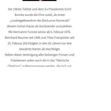
Der 1963er Tollität und dem Ex-Präsidenten Erich
Bomke wurde die Ehre zuteil, als erster
„Lordsiegelbewahrer des Beckumer Karnevals“
diesem hohen Hause als Vorsitzender vorzustehen.
Mit Hermannn Funcke senior ab 6. Februar 1976,
Bernhard Beumer seit 1996 und Theo Franzpötter seit
25. Februar 2014 folgten in den 50 Jahren nur drei
bewährte Narren als Nachfolger.
Neben dieser Vereinigung aller bisherigen Prinzen und
Präsidenten sollen auch die in das “Närrische
Oberhaus” aufgenommenen werden, die sich um
den Karneval und um die Erhaltung des alten
Beckumer Brauchtums verdient gemacht haben.
Im Hauptquartier des Oberhauses, dem Hotel Elmar
Samson“ an der Hühlstraße 12, erhielten während der
Jahreshauptversammlung, Donnerstag, 31. Januar
2013, alle Oberhäusler den neuen Orden des
„Närrischen Oberhauses“.