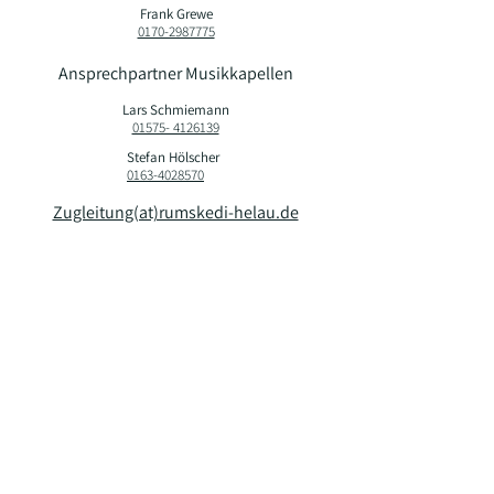
Frank Grewe
0170-2987775
Ansprechpartner Musikkapellen
Lars Schmiemann
01575- 4126139
Stefan Hölscher
0163-4028570
Zugleitung(at)rumskedi-helau.de
Karnevalsgesellschaft “Na, da wären wir ja
wieder” e.V.